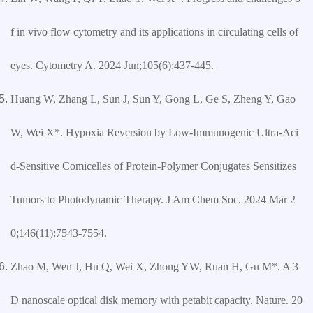
f in vivo flow cytometry and its applications in circulating cells of
eyes. Cytometry A. 2024 Jun;105(6):437-445.
Huang W, Zhang L, Sun J, Sun Y, Gong L, Ge S, Zheng Y, Gao
W, Wei X*. Hypoxia Reversion by Low-Immunogenic Ultra-Aci
d-Sensitive Comicelles of Protein-Polymer Conjugates Sensitizes
Tumors to Photodynamic Therapy. J Am Chem Soc. 2024 Mar 2
0;146(11):7543-7554.
Zhao M, Wen J, Hu Q, Wei X, Zhong YW, Ruan H, Gu M*. A 3
D nanoscale optical disk memory with petabit capacity. Nature. 20