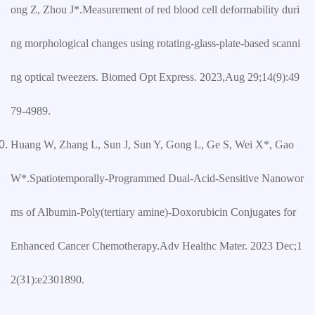
ong Z, Zhou J*.Measurement of red blood cell deformability duri
ng morphological changes using rotating-glass-plate-based scanni
ng optical tweezers. Biomed Opt Express. 2023,Aug 29;14(9):49
79-4989.
Huang W, Zhang L, Sun J, Sun Y, Gong L, Ge S, Wei X*, Gao
W*.Spatiotemporally-Programmed Dual-Acid-Sensitive Nanowor
ms of Albumin-Poly(tertiary amine)-Doxorubicin Conjugates for
Enhanced Cancer Chemotherapy.Adv Healthc Mater. 2023 Dec;1
2(31):e2301890.