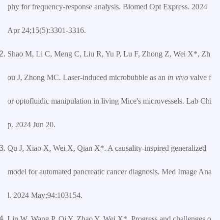
phy for frequency-response analysis. Biomed Opt Express. 2024
Apr 24;15(5):3301-3316.
Shao M, Li C, Meng C, Liu R, Yu P, Lu F, Zhong Z, Wei X*, Zh
ou J, Zhong MC. Laser-induced microbubble as an
in vivo
valve f
or optofluidic manipulation in living Mice's microvessels. Lab Chi
p. 2024 Jun 20.
Qu J, Xiao X, Wei X, Qian X*. A causality-inspired generalized
model for automated pancreatic cancer diagnosis. Med Image Ana
l. 2024 May;94:103154.
Lin W, Wang P, Qi Y, Zhao Y, Wei X*. Progress and challenges o