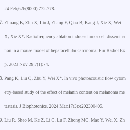
24 Feb;626(8000):772-778.
Zhuang B, Zhu X, Lin J, Zhang F, Qiao B, Kang J, Xie X, Wei
X, Xie X*. Radiofrequency ablation induces tumor cell dissemina
tion in a mouse model of hepatocellular carcinoma. Eur Radiol Ex
p. 2023 Nov 29;7(1):74.
Pang K, Liu Q, Zhu Y, Wei X*. In vivo photoacoustic flow cytom
etry-based study of the effect of melanin content on melanoma me
tastasis. J Biophotonics. 2024 Mar;17(3):e202300405.
Liu R, Shao M, Ke Z, Li C, Lu F, Zhong MC, Mao Y, Wei X, Zh