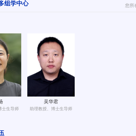
多组学中心
您所
扬
吴华君
博士生导师
助理教授、博士生导师
伍