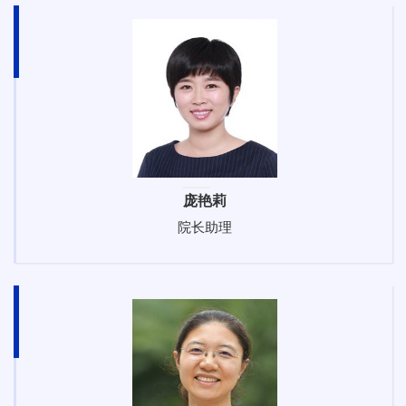
庞艳莉
院长助理