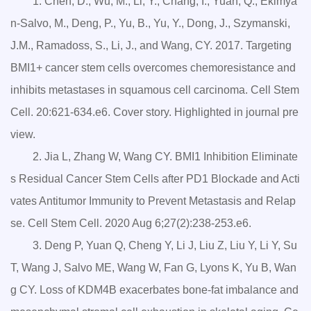
1. Chen, D., Wu, M., Li, Y., Chang, I., Yuan, Q., Ekimya
n-Salvo, M., Deng, P., Yu, B., Yu, Y., Dong, J., Szymanski,
J.M., Ramadoss, S., Li, J., and Wang, CY. 2017. Targeting
BMI1+ cancer stem cells overcomes chemoresistance and
inhibits metastases in squamous cell carcinoma. Cell Stem
Cell. 20:621-634.e6. Cover story. Highlighted in journal pre
view.
2. Jia L, Zhang W, Wang CY. BMI1 Inhibition Eliminate
s Residual Cancer Stem Cells after PD1 Blockade and Acti
vates Antitumor Immunity to Prevent Metastasis and Relap
se. Cell Stem Cell. 2020 Aug 6;27(2):238-253.e6.
3. Deng P, Yuan Q, Cheng Y, Li J, Liu Z, Liu Y, Li Y, Su
T, Wang J, Salvo ME, Wang W, Fan G, Lyons K, Yu B, Wan
g CY. Loss of KDM4B exacerbates bone-fat imbalance and