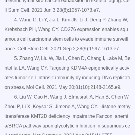
mesenchymal stromal cell exhaustion in skeletal aging. Ce
ll Stem Cell. 2021 Jun 3;28(6):1057-1073.e7.
4. Wang C, Li Y, Jia L, Kim JK, Li J, Deng P, Zhang W,
Krebsbach PH, Wang CY. CD276 expression enables squ
amous cell carcinoma stem cells to evade immune surveill
ance. Cell Stem Cell. 2021 Sep 2;28(9):1597-1613.e7.
5. Zhang W, Liu W, Jia L, Chen D, Chang I, Lake M, Be
ntolila LA, Wang CY. Targeting KDM4A epigenetically activ
ates tumor-cell-intrinsic immunity by inducing DNA replicati
on stress. Mol Cell. 2021 May 20;81(10):2148-2165.e9.
6. Liu W, Cao H, Wang J, Elmusrati A, Han B, Chen W,
Zhou P, Li X, Keysar S, Jimeno A, Wang CY. Histone-methy
ltransferase KMT2D deficiency impairs the Fanconi anemi
a/BRCA pathway upon glycolytic inhibition in squamous ce