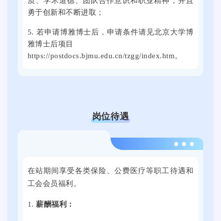
质、学术道德、团队合作意识和职业精神，并且
上
国
高
勇于创新和不断进取；
午
各
校
，
地
5. 若申请博雅博士后，申请条件请见北京大学博
毕
2
的
雅博士后项目
业
0
https://postdocs.bjmu.edu.cn/tzgg/index.htm。
3
生
2
0
就
5
0
业
届
余
促
全
家
进
岗位待遇
国
用
周
普
人
双
通
单
2
选
高
位
0
活
校
在站期间享受各类保险、公费医疗等职工待遇和
提
2
动
毕
工会会员福利。
供
4
将
业
了
年
在
1.
薪酬福利：
生
近
9
提
就