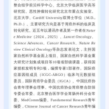
月
整合组学前沿科学中心、北京大学临床医学高等
2
研究院、恶性肿瘤转化研究北京市重点实验室。
1
北京大学、Cardiff University双博士学位（M.D.,
日
Ph.D.）。主要研究方向是基于胃癌外科的临床及
上
转化研究。近五年以通讯作者及第一作者在
Natur
午
e Medicine
（2024，2025）
、Lancet Oncology、
，
Science Advances、Cancer Research、Nature Re
2
view Clinical Oncology
等杂志发表论文，主持国
0
家自然科学基金面上项目、国家自然科学基金重
2
大研究计划集成项目等10项省部级课题，获得国
5
家授权发明专利3项，编撰专著1部著作。国际癌
届
症基因组成员（ICGC-ARGO）临床与元数据组
全
委员，国际胃癌学会委员（IGCA）、中国抗癌协
国
会青年理事会理事、中国抗癌协会胃癌整合防筛
普
专委会常委、北京整合医学学会胃肠外科分会常
通
委、MedComm编委、Fundamental Research青年
高
编委，Chinese Journal of Cancer Research青年编
校