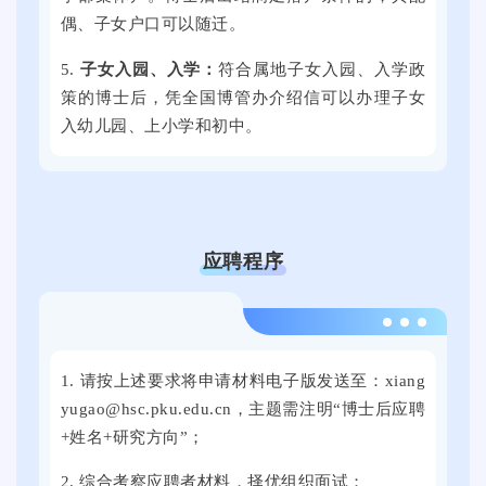
了
3
偶、子女户口可以随迁。
技
近
0
大
万
0
5.
子女入
园、入学：
符合属地子女入园、入学政
学
个
余
策的博士后，凭全国博管办介绍信可以办理子女
思
就
家
入幼儿园、上小学和初中。
群
业
用
广
岗
人
场
位
单
举
。
位
行
应聘程序
提
。
供
本
了
2
次
近
0
线
万
1. 请按上述要求将申请材料电子版发送至：xiang
2
上
个
yugao@hsc.pku.edu.cn，主题需注明“博士后应聘
4
线
就
+姓名+研究方向”；
年
下
业
9
全
2. 综合考察应聘者材料，择优组织面试；