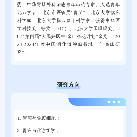
委，中华胃肠外科杂志青年审稿专家。入选青年
毕
北京学者、北京市医管局“青苗”、北京大学临床
业
科学家、北京大学腾云青年科学家，获得中华医
生
学科技奖一等奖（5/15）、北京大学屠呦呦奖、2
就
024第四届“人民好医生·金山茶花计划”金奖、“20
业
23-2024年度中国消化道肿瘤领域十佳临床研
促
究”。
进
周
双
选
研究方向
活
动
将
2
在
0
1.
胃癌与免疫细胞
；
提
2
子
4
2.
胃癌与代谢组学
；
科
年