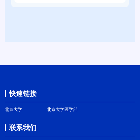
校
万
1
毕
个
日
业
就
上
生
业
午
就
岗
，
业
位
2
促
。
0
进
2
周
5
双
届
选
全
活
快速链接
国
动
普
将
通
北京大学
北京大学医学部
在
高
提
校
联系我们
子
毕