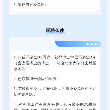
技
3.
胃癌与神经免疫
。
9
大
月
学
2
思
1
群
应聘条件
日
广
上
场
午
2
举
，
0
行
2
1. 年龄不超过35周岁、获得博士学位不超过3年
2
。
（含应届毕业的博士），符合北京大学博士后招
0
4
本
收条件；
2
年
次
5
9
2. 已获得博士学位和学历；
线
届
月
上
3.
有肿瘤免疫 ，肿瘤代谢，肿瘤神经免疫相关经
全
2
线
历优先考虑
；
国
1
下
普
日
4. 对科研工作有浓厚兴趣，具有良好的思想品
全
通