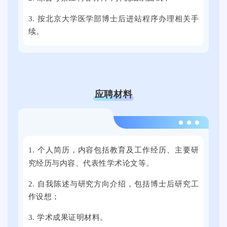
岗
月
国
位
3. 按北京大学医学部博士后进站程序办理相关手
2
各
。
续。
1
地
日
的
上
3
午
0
，
0
应聘材料
2
余
0
家
2
用
2
5
人
0
1. 个人简历，内容包括教育及工作经历、主要研
届
单
2
究经历与内容、代表性学术论文等。
全
位
4
国
提
年
2. 自我陈述与研究方向介绍，包括博士后研究工
普
供
9
作设想；
通
了
月
3. 学术成果证明材料。
高
近
2