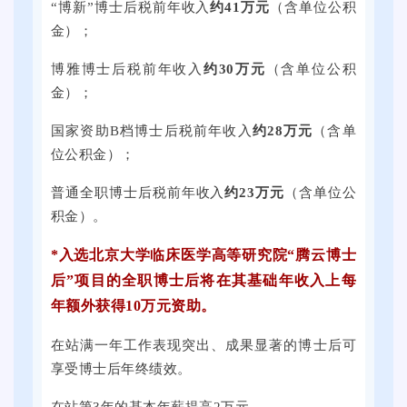
万
“博新”博士后税前年收入
约41万元
（含单位公积
月
子
业
个
金）；
2
科
促
就
1
技
进
博雅博士后税前年收入
约30万元
（含单位公积
业
日
大
周
金）；
岗
上
学
双
位
午
思
国家资助B档博士后税前年收入
约28万元
（含单
选
。
，
群
位公积金）；
活
2
广
动
普通全职博士后税前年收入
约23万元
（含单位公
0
场
将
积金）。
2
举
在
5
行
*入选北京大学临床医学高等研究院“腾云博士
提
届
。
子
后”项目的全职博士后将在其基础年收入上每
全
本
科
年额外获得10万元资助。
国
次
技
普
线
在站满一年工作表现突出、成果显著的博士后可
大
通
上
享受博士后年终绩效。
学
高
线
思