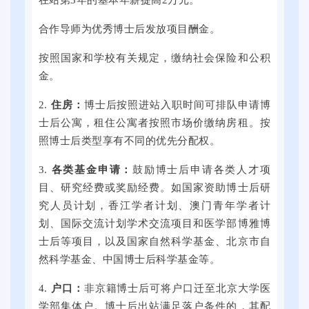
在站第3年的基本年薪提高2万元。
校
下
群
毕
全
广
合作导师为优秀博士后发放项目酬金。
业
国
场
生
按照国家和学校有关规定，缴纳社会保险和公积
各
举
就
金。
地
行
业
的
。
2.
住房：
博士后按照进站入职时间可排队申请博
促
3
本
士后公寓，租住公寓者按照市场价缴纳房租。按
进
0
次
照博士后类型享有不同的优先分配权。
周
0
线
双
余
3.
各类基金申请：
鼓励博士后申请各类人才项
上
选
家
目、研究经费或奖励经费。如国家资助博士后研
线
活
用
究人员计划，香江学者计划、澳门青年学者计
下
动
人
划、国际交流计划学术交流项目和医学部博雅博
全
将
单
士后等项目，以及国家自然科学基金、北京市自
国
在
位
然科学基金、中国博士后科学基金等。
各
提
提
地
4.
户口：
非京籍博士后可将户口迁至北京大学医
子
供
的
学部集体户。博士后出站满足落户条件的，其配
科