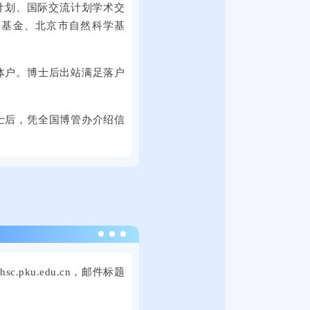
毕
学
计划、国际交流计划学术交
次
近
业
思
学基金、北京市自然科学基
线
万
生
群
上
个
就
广
线
就
体户。博士后出站满足落户
业
场
下
业
促
举
全
岗
进
行
国
位
士后，凭全国博管办介绍信
周
。
各
。
双
本
地
选
次
的
活
线
3
动
上
0
将
线
0
在
下
2
余
提
全
0
家
sc.pku.edu.cn
，邮件标题
子
国
2
用
科
各
4
人
技
地