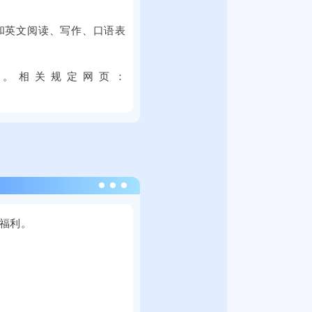
子
日
全
科
能和英文阅读、写作、口语表
上
国
技
午
普
大
，
通
学
定。
相关规定网页：
2
高
思
0
校
群
2
毕
广
5
业
场
届
生
举
全
就
行
2
国
业
。
0
普
促
本
福利。
2
通
进
次
4
高
周
线
年
校
双
上
9
毕
选
线
月
业
活
下