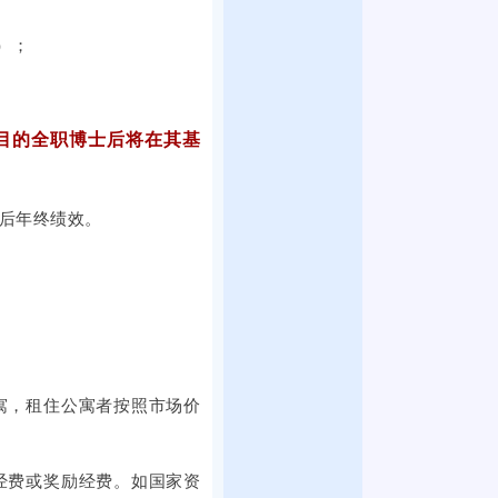
2
生
动
全
1
就
）；
将
国
日
业
在
各
。
上
促
提
地
午
进
子
项目的全职博士后将在其基
的
，
周
科
3
2
双
技
0
0
选
后年终绩效。
大
0
2
活
学
余
5
动
思
家
届
将
群
用
全
在
广
人
国
提
场
单
普
子
举
位
寓，租住公寓者按照市场价
通
科
行
提
高
技
。
供
校
大
经费或奖励经费。如国家资
本
了