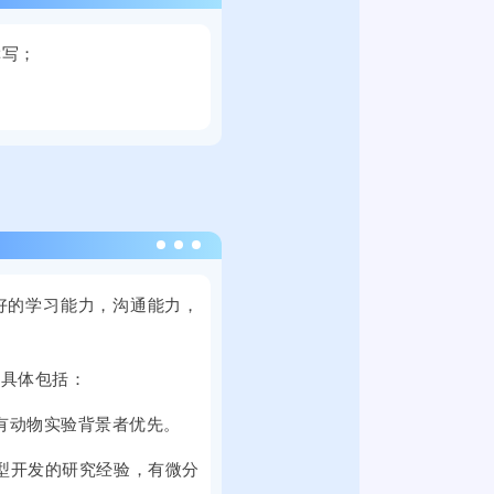
2
高
0
校
撰写；
2
毕
4
业
年
生
9
就
月
业
2
促
1
进
2
日
周
0
上
双
良好的学习能力，沟通能力，
2
午
选
4
，
活
年
2
，具体包括：
动
9
0
将
有动物实验背景者优先。
月
2
在
2
5
提
模型开发的研究经验，有微分
1
届