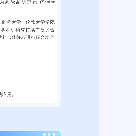
评为高级副研究员 (Senior
9
月
2
与剑桥大学、伦敦大学学院
1
流学术机构有持续广泛的合
日
后赴合作院校进行联合培养
上
午
，
2
0
2
5
的应用。
届
全
国
普
通