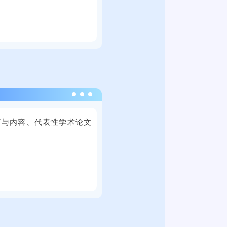
年
单
大
的
9
位
学
3
月
提
思
0
2
供
群
0
1
了
广
余
日
近
场
家
上
万
举
用
午
个
2
行
人
，
就
0
。
单
2
历与内容、代表性学术论文
业
2
本
位
0
岗
4
次
提
2
位
年
；
线
供
5
。
9
上
了
届
月
线
近
全
2
下
万
国
1
全
个
普
日
国
就
通