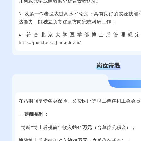
几何或光学成像数据分析背景者优先。
3. 以第一作者发表过高水平论文；具有良好的实验技
达能力，能独立负责课题方向完成科研工作；
4. 符合北京大学医学部博士后管理规
https://postdocs.bjmu.edu.cn/。
岗位待遇
在站期间享受各类保险、公费医疗等职工待遇和工会会员
1.
薪酬福利：
“博新”博士后税前年收入
约41万元
（含单位公积金）；
博雅博士后税前年收入
约30万元
（含单位公积金）；