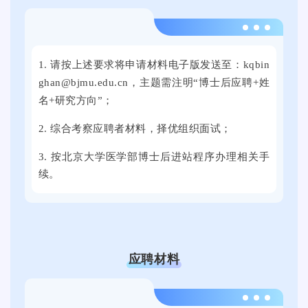
。
供
本
了
2
次
近
0
线
万
1. 请按上述要求将申请材料电子版发送至：kqbin
2
上
个
ghan@bjmu.edu.cn，主题需注明“博士后应聘+姓
4
线
就
名+研究方向”；
年
下
业
9
全
2. 综合考察应聘者材料，择优组织面试；
岗
月
国
位
3. 按北京大学医学部博士后进站程序办理相关手
2
各
。
续。
1
地
日
的
上
3
午
0
，
0
应聘材料
2
余
0
家
2
2
用