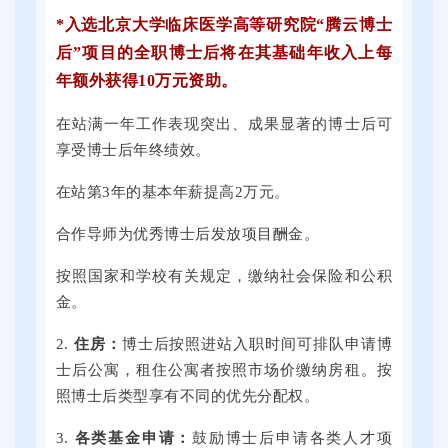
个
举
5
提
*入选北京大学临床医学高等研究院“腾云博士
就
行
届
子
后”项目的全职博士后将在其基础年收入上每
业
。
全
科
年额外获得10万元资助。
岗
本
国
技
位
次
普
大
在站满一年工作表现突出、成果显著的博士后可
。
线
通
学
享受博士后年终绩效。
上
高
思
在站第3年的基本年薪提高2万元。
线
校
群
下
毕
广
合作导师为优秀博士后发放项目酬金。
全
业
场
国
生
按照国家和学校有关规定，缴纳社会保险和公积
举
各
就
金。
行
地
业
。
2.
住房：
博士后按照进站入职时间可排队申请博
的
促
本
士后公寓，租住公寓者按照市场价缴纳房租。按
3
进
次
照博士后类型享有不同的优先分配权。
0
周
线
0
双
上
3.
各类基金申请：
鼓励博士后申请各类人才项