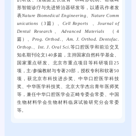
2
形智能诊疗与先进矫治器研发等，以通讯作者发
1
表
Nature Biomedical Engineering、Nature Comm
日
unications
（3篇）
、
Cell Reports
、Journal of
上
Dental Research、
Advanced Materials
（4
午
篇）
、Prog. Orthod.、Am. J. Orthod. Dentofac.
，
Orthop.、Int. J. Oral Sci.
等口腔医学和前沿交叉
2
知名期刊论文140多篇，主持国家自然科学基金、
0
国家重点研发、北京市重点项目等科研项目25
2
项，主/参编教材与专著20部，授权专利和软著50
5
项，获北京市科技进步奖、中华口腔医学科技
届
奖、中华医学科技奖、北京大学杰出青年医师奖
全
等，兼任中华口腔医学会正畸专委会常委、中国
国
生物材料学会生物材料临床试验研究分会常委
普
等。
通
高
校