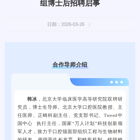
组博士后招聘启事
日期：2026-03-26
|
合作导师介绍
2
0
韩冰
，
北京大学临床医学高等研究院双聘研
2
究员，博士生导师。北京大学口腔医院教授、主
4
任医师、正畸科副主任、党支部书记、
Tweed中
年
国中心
执行主任，国家“万人计划”科技创新领
9
军人才，致力于口腔颌面部组织工程与生物材料
月
的研发、
颅颌面生长发育
和畸形机制、错颌畸