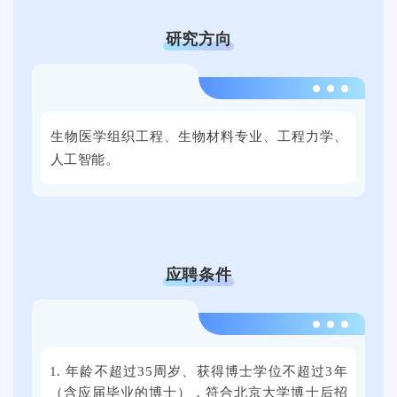
毕
业
研究方向
生
就
业
2
促
0
生物医学组织工程、生物材料专业、工程力学、
进
2
人工智能
。
周
4
双
年
选
9
活
月
动
2
应聘条件
将
1
在
日
提
上
2
子
午
0
科
1. 年龄不超过35周岁、获得博士学位不超过3年
，
2
技
（含应届毕业的博士），符合北京大学博士后招
2