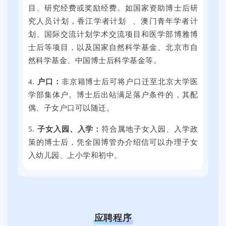
余
选
线
目、研究经费或奖励经费。如国家资助博士后研
家
活
下
究人员计划，
香江学者计划
、澳门青年学者计
用
动
全
划、国际交流计划学术交流项目和医学部博雅博
人
将
国
士后等项目，以及国家自然科学基金、北京市自
单
在
各
然科学基金、中国博士后科学基金等。
位
提
地
4.
户口：
非京籍博士后可将户口迁至北京大学医
提
子
的
学部集体户。博士后出站满足落户条件的，其配
供
科
3
偶、子女户口可以随迁。
了
技
0
近
大
0
5.
子女入
园、入学：
符合属地子女入园、入学政
万
学
余
策的博士后，凭全国博管办介绍信可以办理子女
个
思
家
入幼儿园、上小学和初中。
就
群
用
业
广
人
岗
场
单
位
举
位
。
行
提
应聘程序