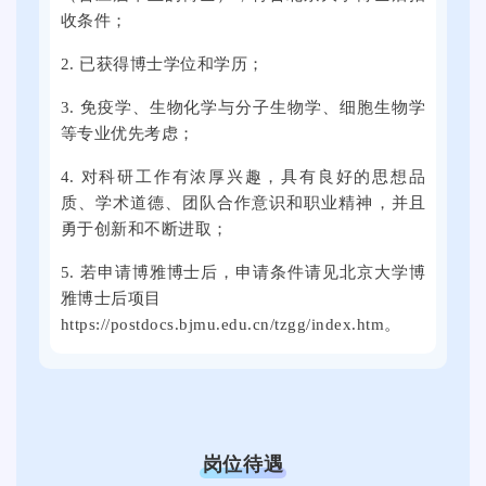
4
收条件；
大
0
年
学
2
9
2. 已获得博士学位和学历；
思
5
月
群
3. 免疫学、生物化学与分子生物学、细胞生物学
届
2
等专业优先考虑；
广
全
1
场
国
日
4. 对科研工作有浓厚兴趣，具有良好的思想品
举
普
质、学术道德、团队合作意识和职业精神，并且
上
行
通
勇于创新和不断进取；
午
。
高
，
5. 若申请博雅博士后，申请条件请见北京大学博
本
校
2
雅博士后项目
次
毕
0
https://postdocs.bjmu.edu.cn/tzgg/index.htm。
线
业
2
上
生
5
线
就
届
下
业
全
全
促
国
岗位待遇
国
进
普