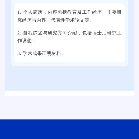
5
0
人
1. 个人简历，内容包括教育及工作经历、主要研
届
2
单
究经历与内容、代表性学术论文等。
全
4
位
国
年
提
2. 自我陈述与研究方向介绍，包括博士后研究工
普
9
供
作设想；
通
月
了
3. 学术成果证明材料。
高
2
近
校
1
万
毕
日
个
业
上
就
生
午
业
就
，
岗
业
2
位
促
0
。
进
2
周
5
双
届