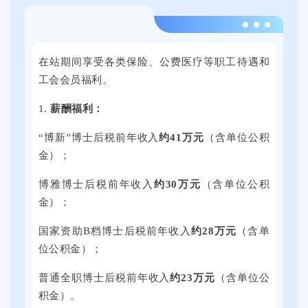
各
周
通
地
双
2
高
的
选
0
校
在站期间享受各类保险、公费医疗等职工待遇和
3
活
2
毕
工会会员福利。
0
动
4
业
0
将
年
生
1.
薪酬福利：
余
在
9
就
家
“博新”博士后税前年收入
约41万元
（含单位公积
提
月
业
用
金）；
子
2
促
人
科
1
进
博雅博士后税前年收入
约30万元
（含单位公积
单
技
日
周
金）；
位
大
上
双
提
学
午
国家资助B档博士后税前年收入
约28万元
（含单
选
供
思
，
位公积金）；
活
了
群
2
动
普通全职博士后税前年收入
约23万元
（含单位公
近
广
0
将
积金）。
万
场
2
在