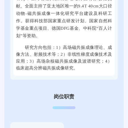
年
献。全面主持了亚太地区唯一的9.4T 40cm大口径
9
动物-磁共振成像一体化研究平台建设及科研工
月
作。获得科技部国家重点研发计划、国家自然科
2
学基金重点项目、德国DFG基金、中科院“百人计
1
划”等资助。
日
上
研究方向包括：1）高场磁共振成像理论、成
午
像方法、射频技术等；2）非线性梯度成像技术及
，
应用；3）高场杂核磁共振成像及波谱研究；4）
2
临床超高分辨磁共振成像研究。
0
2
5
岗位职责
届
全
国
普
通