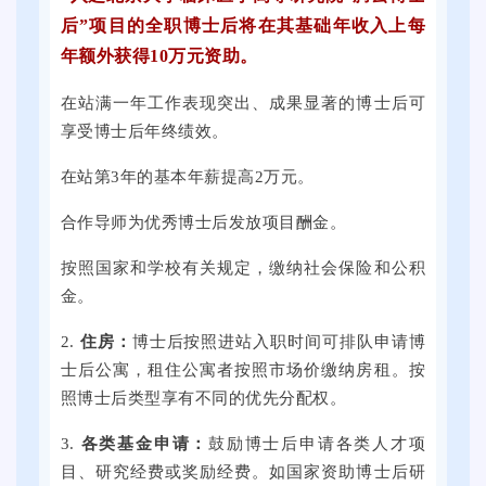
进
了
。
届
后”项目的全职博士后将在其基础年收入上每
周
近
本
全
年额外获得10万元资助。
双
万
次
国
选
个
线
普
在站满一年工作表现突出、成果显著的博士后可
活
就
上
通
享受博士后年终绩效。
动
业
线
高
将
岗
下
在站第3年的基本年薪提高2万元。
校
在
位
全
毕
合作导师为优秀博士后发放项目酬金。
提
。
国
业
子
各
生
按照国家和学校有关规定，缴纳社会保险和公积
科
地
就
金。
技
的
业
大
2.
住房：
博士后按照进站入职时间可排队申请博
3
促
学
士后公寓，租住公寓者按照市场价缴纳房租。按
0
进
思
照博士后类型享有不同的优先分配权。
0
周
群
余
双
3.
各类基金申请：
鼓励博士后申请各类人才项
广
家
选
目、研究经费或奖励经费。如国家资助博士后研
场
用