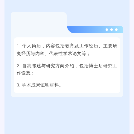
0
单
2
位
5
提
届
供
2
全
了
0
国
近
1. 个人简历，内容包括教育及工作经历、主要研
2
普
万
究经历与内容、代表性学术论文等；
4
通
个
年
高
2. 自我陈述与研究方向介绍，包括博士后研究工
就
9
校
作设想；
业
月
毕
岗
3. 学术成果证明材料。
2
业
位
1
生
。
日
就
上
业
午
促
，
进
2