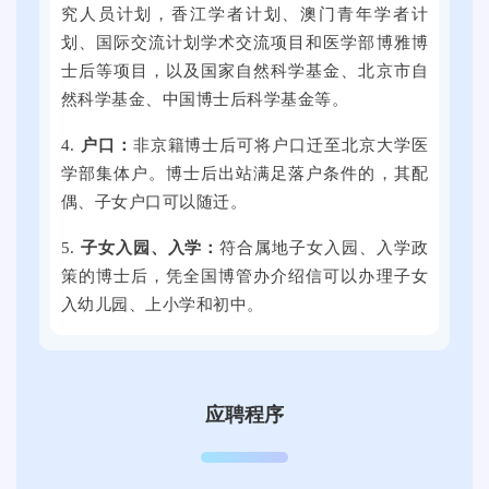
活
究人员计划，香江学者计划、澳门青年学者计
举
人
动
划、国际交流计划学术交流项目和医学部博雅博
行
单
将
士后等项目，以及国家自然科学基金、北京市自
。
位
在
然科学基金、中国博士后科学基金等。
本
提
提
次
供
4.
户口：
非京籍博士后可将户口迁至北京大学医
子
线
了
学部集体户。博士后出站满足落户条件的，其配
科
上
近
偶、子女户口可以随迁。
技
线
万
大
5.
子女入园、入学：
符合属地子女入园、入学政
下
个
学
策的博士后，凭全国博管办介绍信可以办理子女
全
就
思
入幼儿园、上小学和初中。
国
业
群
各
岗
广
地
位
场
的
。
举
应聘程序
3
行
0
。
0
本