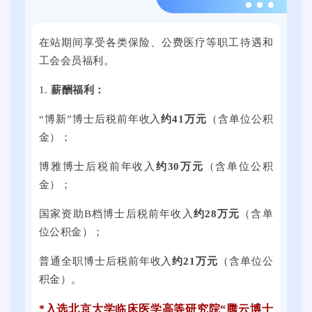
2
下
选
2
0
全
活
0
2
在站期间享受各类保险、公费医疗等职工待遇和
国
动
2
5
工会会员福利。
各
将
4
届
地
在
年
1.
薪酬福利：
全
的
提
9
国
3
子
“博新”博士后税前年收入
约41万元
（含单位公积
月
普
0
科
金）；
2
通
0
技
1
博雅博士后税前年收入
约30万元
（含单位公积
高
余
大
日
金）；
校
家
学
上
毕
用
思
午
国家资助B档博士后税前年收入
约28万元
（含单
业
人
群
，
位公积金）；
生
单
广
2
就
位
场
普通全职博士后税前年收入
约21万元
（含单位公
0
业
提
举
积金）。
2
促
供
行
5
*入选北京大学临床医学高等研究院“腾云博士