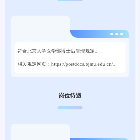
子
5
科
届
技
全
大
国
2
学
普
0
思
通
符合北京大学医学部博士后管理规定。
2
群
高
4
广
校
相关规定网页
：https://postdocs.bjmu.edu.cn/
。
年
场
毕
9
举
业
月
行
生
2
。
就
岗位待遇
1
本
业
日
次
促
上
线
进
午
上
周
，
线
双