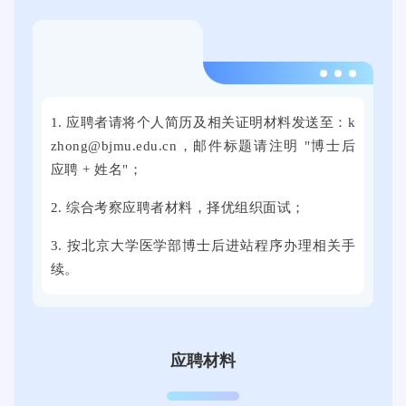
余
次
家
线
用
上
2
人
线
0
单
下
1. 应聘者请将个人简历及相关证明材料发送至：k
2
位
全
zhong@bjmu.edu.cn，邮件标题请注明 "博士后
4
提
国
应聘 + 姓名"；
年
供
各
9
了
2. 综合考察应聘者材料，择优组织面试；
地
月
近
的
3. 按北京大学医学部博士后进站程序办理相关手
2
万
3
续。
1
个
0
日
就
0
上
业
余
午
岗
家
应聘材料
，
位
用
2
。
人