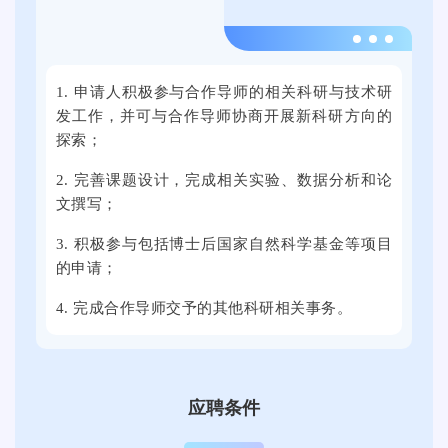
高
校
2
毕
0
1. 申请人积极参与合作导师的相关科研与技术研
业
2
发工作，并可与合作导师协商开展新科研方向的
生
4
探索；
就
年
业
9
2. 完善课题设计，完成相关实验、数据分析和论
文撰写；
促
月
进
2
3. 积极参与包括博士后国家自然科学基金等项目
周
1
的申请；
双
日
4. 完成合作导师交予的其他科研相关事务。
选
上
活
午
动
，
将
2
应聘条件
在
0
提
2