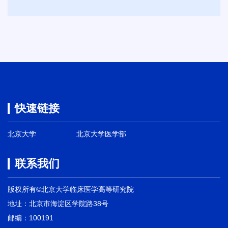
周
0
双
2
选
5
活
届
动
全
将
国
在
普
提
通
快速链接
子
高
科
校
技
北京大学
北京大学医学部
毕
大
业
学
联系我们
生
思
就
群
版权所有©北京大学临床医学高等研究院
业
广
地址：北京市海淀区学院路38号
促
场
邮编：100191
进
举