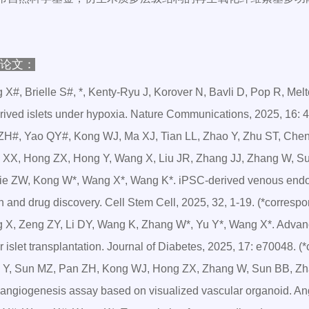
性论文：
 X#, Brielle S#, *, Kenty-Ryu J, Korover N, Bavli D, Pop R, Melt
rived islets under hypoxia. Nature Communications, 2025, 16: 47
ZH#, Yao QY#, Kong WJ, Ma XJ, Tian LL, Zhao Y, Zhu ST, Chen 
 XX, Hong ZX, Hong Y, Wang X, Liu JR, Zhang JJ, Zhang W, S
ie ZW, Kong W*, Wang X*, Wang K*. iPSC-derived venous endoth
 and drug discovery. Cell Stem Cell, 2025, 32, 1-19. (*corresp
 X, Zeng ZY, Li DY, Wang K, Zhang W*, Yu Y*, Wang X*. Advan
or islet transplantation. Journal of Diabetes, 2025, 17: e70048. 
 Y, Sun MZ, Pan ZH, Kong WJ, Hong ZX, Zhang W, Sun BB, Zha
e angiogenesis assay based on visualized vascular organoid. An