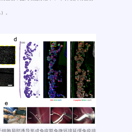
1）。
强型干细胞局部诱导形成免疫豁免微环境延缓免疫排