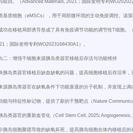
回。（Advanced Materials, 2021；国际发明专利WO2
质基质细胞（eMSCs），用于局部微环境的主动免疫调控。该
功在移植局部诱导形成了具有免疫调节功能的调节性T细胞。（Science A
 2021；国际发明专利WO2023168430A1）。
向二：增强干细胞来源胰岛类器官移植后存活与功能维持
决胰岛类器官移植后缺血缺氧的问题，提高细胞移植后存活率，
来源胰岛类器官在缺氧条件下功能衰退的分子机制，并发现上调内
能与特征性标记物，提供了新的干预靶点（Nature Communica
类器官的重新血管化（Cell Stem Cell, 2025; Angioge
胰岛细胞聚团导致的缺氧坏死，提高胰岛细胞在体内移植后的存活率（Bio