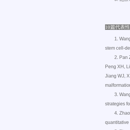
10篇代表
1. Wang
stem cell-de
2. Pan 
Peng XH, Li
Jiang WJ, X
malformation
3. Wang
strategies f
4. Zhao
quantitativ