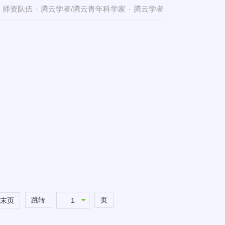
师资队伍
腾云学者/腾云青年科学家
腾云学者
-
-
跳转
页
1
末页