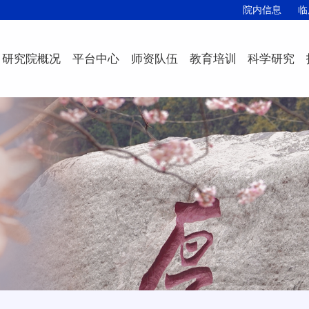
院内信息
临
研究院概况
平台中心
师资队伍
教育培训
科学研究