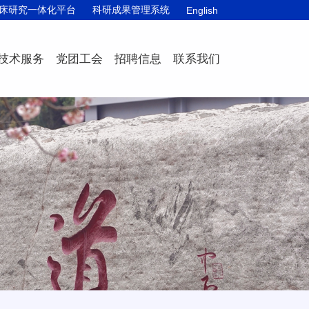
床研究一体化平台
科研成果管理系统
English
技术服务
党团工会
招聘信息
联系我们