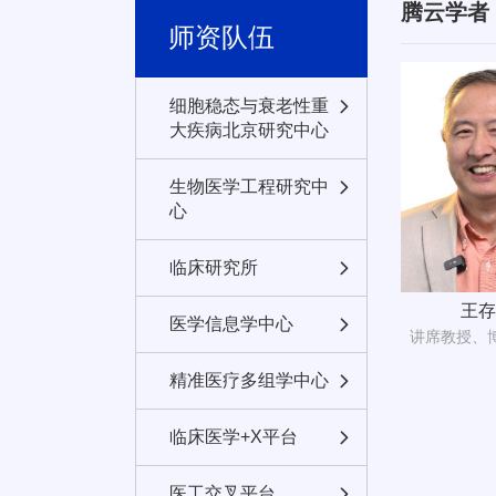
腾云学者
师资队伍
细胞稳态与衰老性重
大疾病北京研究中心
生物医学工程研究中
心
临床研究所
王存
医学信息学中心
讲席教授、
精准医疗多组学中心
临床医学+X平台
医工交叉平台