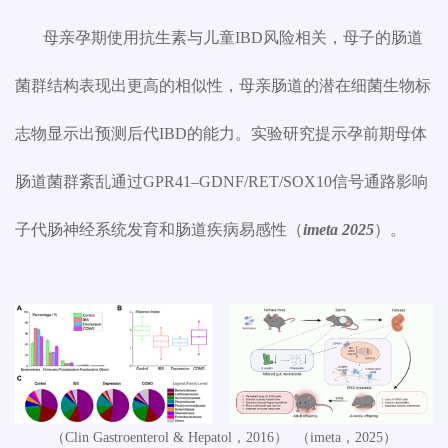
母亲孕期使用抗生素与儿童
IBD
风险相关，母子的肠道
菌群结构表现出更高的相似性，母亲肠道的潜在细菌生物标
志物显示出预测后代
IBD
的能力。实验研究提示孕前期母体
肠道菌群紊乱通过
GPR41–GDNF/RET/SOX10
信号通路影响
子代肠神经系统发育和肠道疾病易感性（
imeta 2025
）。
（
Clin Gastroenterol & Hepatol
，
2016
）
（
imeta
，
2025
）