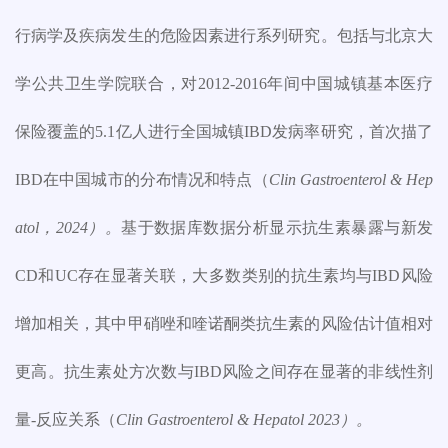
行病学及疾病发生的危险因素进行系列研究。包括与北京大
学公共卫生学院联合，对
2012-2016
年间中国城镇基本医疗
保险覆盖的
5.1
亿人进行全国城镇
IBD
发病率研究，首次描了
IBD
在中国城市的分布情况和特点（
Clin Gastroenterol & Hep
atol
，
2024
）。
基于数据库数据分析显示抗生素暴露与新发
CD
和
UC
存在显著关联，大多数类别的抗生素均与
IBD
风险
增加相关，其中甲硝唑和喹诺酮类抗生素的风险估计值相对
更高。抗生素处方次数与
IBD
风险之间存在显著的非线性剂
量
-
反应关系（
Clin Gastroenterol & Hepatol 2023
）。