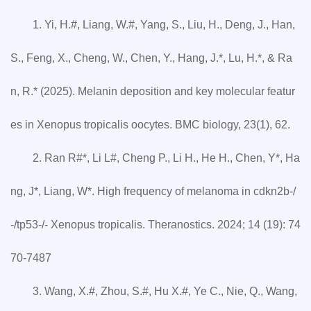
1. Yi, H.#, Liang, W.#, Yang, S., Liu, H., Deng, J., Han,
S., Feng, X., Cheng, W., Chen, Y., Hang, J.*, Lu, H.*, & Ra
n, R.* (2025). Melanin deposition and key molecular featur
es in Xenopus tropicalis oocytes. BMC biology, 23(1), 62.
2. Ran R#*, Li L#, Cheng P., Li H., He H., Chen, Y*, Ha
ng, J*, Liang, W*. High frequency of melanoma in cdkn2b-/
-/tp53-/- Xenopus tropicalis. Theranostics. 2024; 14 (19): 74
70-7487
3. Wang, X.#, Zhou, S.#, Hu X.#, Ye C., Nie, Q., Wang,