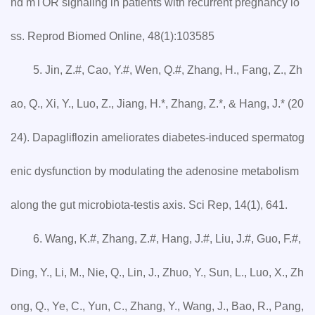
nd mTOR signaling in patients with recurrent pregnancy lo
ss. Reprod Biomed Online, 48(1):103585
5. Jin, Z.#, Cao, Y.#, Wen, Q.#, Zhang, H., Fang, Z., Zh
ao, Q., Xi, Y., Luo, Z., Jiang, H.*, Zhang, Z.*, & Hang, J.* (20
24). Dapagliflozin ameliorates diabetes-induced spermatog
enic dysfunction by modulating the adenosine metabolism
along the gut microbiota-testis axis. Sci Rep, 14(1), 641.
6. Wang, K.#, Zhang, Z.#, Hang, J.#, Liu, J.#, Guo, F.#,
Ding, Y., Li, M., Nie, Q., Lin, J., Zhuo, Y., Sun, L., Luo, X., Zh
ong, Q., Ye, C., Yun, C., Zhang, Y., Wang, J., Bao, R., Pang,