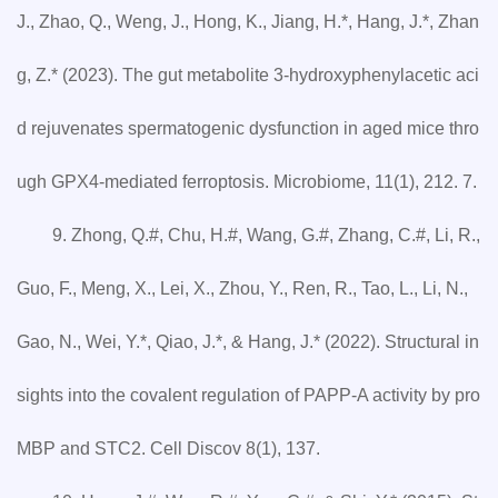
J., Zhao, Q., Weng, J., Hong, K., Jiang, H.*, Hang, J.*, Zhan
g, Z.* (2023). The gut metabolite 3-hydroxyphenylacetic aci
d rejuvenates spermatogenic dysfunction in aged mice thro
ugh GPX4-mediated ferroptosis. Microbiome, 11(1), 212. 7.
9. Zhong, Q.#, Chu, H.#, Wang, G.#, Zhang, C.#, Li, R.,
Guo, F., Meng, X., Lei, X., Zhou, Y., Ren, R., Tao, L., Li, N.,
Gao, N., Wei, Y.*, Qiao, J.*, & Hang, J.* (2022). Structural in
sights into the covalent regulation of PAPP-A activity by pro
MBP and STC2. Cell Discov 8(1), 137.