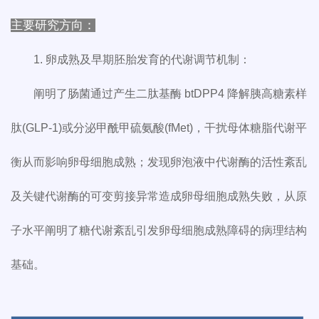
主要研究方向：
1. 卵成熟及早期胚胎发育的代谢调节机制：
阐明了肠菌通过产生二肽基酶 btDPP4 降解胰高糖素样
肽(GLP-1)或分泌甲酰甲硫氨酸(fMet)，干扰母体糖脂代谢平
衡从而影响卵母细胞成熟；发现卵泡液中代谢酶的活性紊乱
及关键代谢酶的可变剪接异常造成卵母细胞成熟失败，从原
子水平阐明了糖代谢紊乱引发卵母细胞成熟障碍的病理结构
基础。