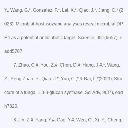
Y., Wang, G.*, Gonzalez, F.*, Lei, X.*, Qiao, J.*, Jiang, C.* (2
023). Microbial-host-isozyme analyses reveal microbial DP
P4 as a potential antidiabetic target. Science, 381(6657), e
add5787.
7. Zhao, C.#, You, Z.#, Chen, D.#, Hang, J.#,*, Wang,
Z., Peng Zhao, P., Qiao, J.*, Yun, C.,*,& Bai, L.*(2023). Stru
cture of a fungal 1,3-β-glucan synthase. Sci Adv, 9(37), ead
h7820.
8. Jin, Z.#, Yang, Y.#, Cao, Y.#, Wen, Q., Xi, Y., Cheng,