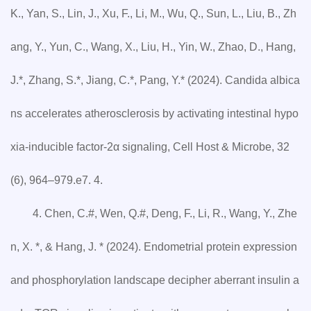
K., Yan, S., Lin, J., Xu, F., Li, M., Wu, Q., Sun, L., Liu, B., Zh
ang, Y., Yun, C., Wang, X., Liu, H., Yin, W., Zhao, D., Hang,
J.*, Zhang, S.*, Jiang, C.*, Pang, Y.* (2024). Candida albica
ns accelerates atherosclerosis by activating intestinal hypo
xia-inducible factor-2α signaling, Cell Host & Microbe, 32
(6), 964–979.e7. 4.
4. Chen, C.#, Wen, Q.#, Deng, F., Li, R., Wang, Y., Zhe
n, X. *, & Hang, J. * (2024). Endometrial protein expression
and phosphorylation landscape decipher aberrant insulin a