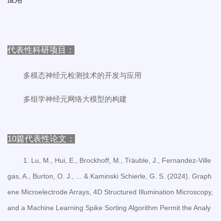
代表性科研项目：
多模态神经元检测技术的开发与应用
多组学神经元网络大模型的构建
10篇代表性论文：
1. Lu, M., Hui, E., Brockhoff, M., Träuble, J., Fernandez‐Ville
gas, A., Burton, O. J., ... & Kaminski Schierle, G. S. (2024). Graph
ene Microelectrode Arrays, 4D Structured Illumination Microscopy,
and a Machine Learning Spike Sorting Algorithm Permit the Analy