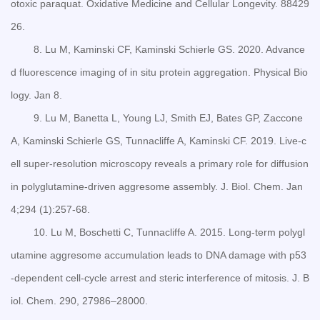
otoxic paraquat. Oxidative Medicine and Cellular Longevity. 88429
26.
8. Lu M, Kaminski CF, Kaminski Schierle GS. 2020. Advance
d fluorescence imaging of in situ protein aggregation. Physical Bio
logy. Jan 8.
9. Lu M, Banetta L, Young LJ, Smith EJ, Bates GP, Zaccone
A, Kaminski Schierle GS, Tunnacliffe A, Kaminski CF. 2019. Live-c
ell super-resolution microscopy reveals a primary role for diffusion
in polyglutamine-driven aggresome assembly. J. Biol. Chem. Jan
4;294 (1):257-68.
10. Lu M, Boschetti C, Tunnacliffe A. 2015. Long-term polygl
utamine aggresome accumulation leads to DNA damage with p53
-dependent cell-cycle arrest and steric interference of mitosis. J. B
iol. Chem. 290, 27986–28000.