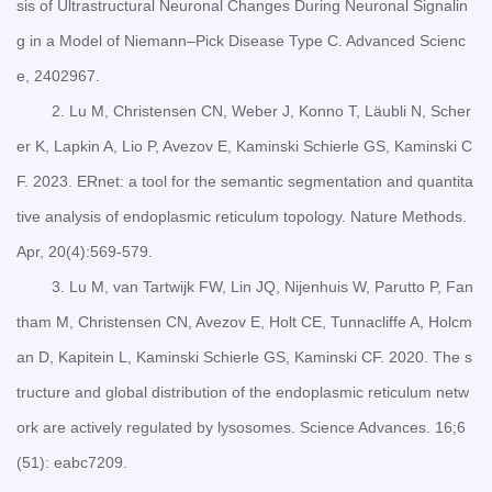
sis of Ultrastructural Neuronal Changes During Neuronal Signalin
g in a Model of Niemann–Pick Disease Type C. Advanced Scienc
e, 2402967.
2. Lu M, Christensen CN, Weber J, Konno T, Läubli N, Scher
er K, Lapkin A, Lio P, Avezov E, Kaminski Schierle GS, Kaminski C
F. 2023. ERnet: a tool for the semantic segmentation and quantita
tive analysis of endoplasmic reticulum topology. Nature Methods.
Apr, 20(4):569-579.
3. Lu M, van Tartwijk FW, Lin JQ, Nijenhuis W, Parutto P, Fan
tham M, Christensen CN, Avezov E, Holt CE, Tunnacliffe A, Holcm
an D, Kapitein L, Kaminski Schierle GS, Kaminski CF. 2020. The s
tructure and global distribution of the endoplasmic reticulum netw
ork are actively regulated by lysosomes. Science Advances. 16;6
(51): eabc7209.