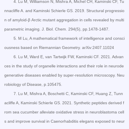
4. Lu M, Williamson N, Mishra A, Michel CH, Kaminski CF, Tu
nnacliffe A. and Kaminski Schierle GS. 2019. Structural progressio
n of amyloid-β Arctic mutant aggregation in cells revealed by multi
parametric imaging. J. Biol. Chem. 294(5), pp.1478-1487.
5. M Lu, A mathematical framework of intelligence and consci
ousness based on Riemannian Geometry. arXiv:2407.11024
6. Lu M, Ward E, van Tartwijk FW, Kaminski CF. 2021. Advan
ces in the study of organelle interactions and their role in neurode
generative diseases enabled by super-resolution microscopy. Neu
robiology of Disease, p.105475.
7. Lu M, Mishra A, Boschetti C, Kaminski CF, Huang Z, Tunn
acliffe A, Kaminski Schierle GS. 2021. Synthetic peptides derived f
rom sea cucumber alleviate oxidative stress in neuroblastoma cell
s and improve survival in Caenorhabditis elegans exposed to neur