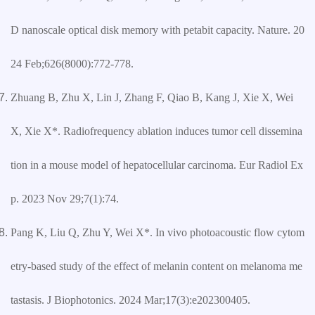
D nanoscale optical disk memory with petabit capacity. Nature. 20
24 Feb;626(8000):772-778.
Zhuang B, Zhu X, Lin J, Zhang F, Qiao B, Kang J, Xie X, Wei
X, Xie X*. Radiofrequency ablation induces tumor cell dissemina
tion in a mouse model of hepatocellular carcinoma. Eur Radiol Ex
p. 2023 Nov 29;7(1):74.
Pang K, Liu Q, Zhu Y, Wei X*. In vivo photoacoustic flow cytom
etry-based study of the effect of melanin content on melanoma me
tastasis. J Biophotonics. 2024 Mar;17(3):e202300405.