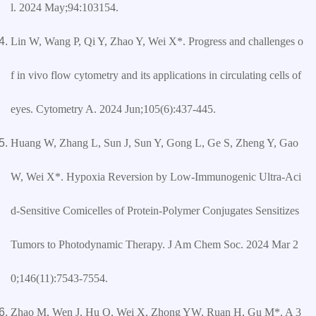
l. 2024 May;94:103154.
Lin W, Wang P, Qi Y, Zhao Y, Wei X*. Progress and challenges o
f in vivo flow cytometry and its applications in circulating cells of
eyes. Cytometry A. 2024 Jun;105(6):437-445.
Huang W, Zhang L, Sun J, Sun Y, Gong L, Ge S, Zheng Y, Gao
W, Wei X*. Hypoxia Reversion by Low-Immunogenic Ultra-Aci
d-Sensitive Comicelles of Protein-Polymer Conjugates Sensitizes
Tumors to Photodynamic Therapy. J Am Chem Soc. 2024 Mar 2
0;146(11):7543-7554.
Zhao M, Wen J, Hu Q, Wei X, Zhong YW, Ruan H, Gu M*. A 3