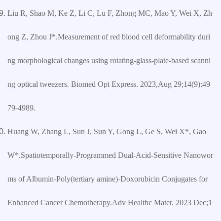
Liu R, Shao M, Ke Z, Li C, Lu F, Zhong MC, Mao Y, Wei X, Zh
ong Z, Zhou J*.Measurement of red blood cell deformability duri
ng morphological changes using rotating-glass-plate-based scanni
ng optical tweezers. Biomed Opt Express. 2023,Aug 29;14(9):49
79-4989.
Huang W, Zhang L, Sun J, Sun Y, Gong L, Ge S, Wei X*, Gao
W*.Spatiotemporally-Programmed Dual-Acid-Sensitive Nanowor
ms of Albumin-Poly(tertiary amine)-Doxorubicin Conjugates for
Enhanced Cancer Chemotherapy.Adv Healthc Mater. 2023 Dec;1