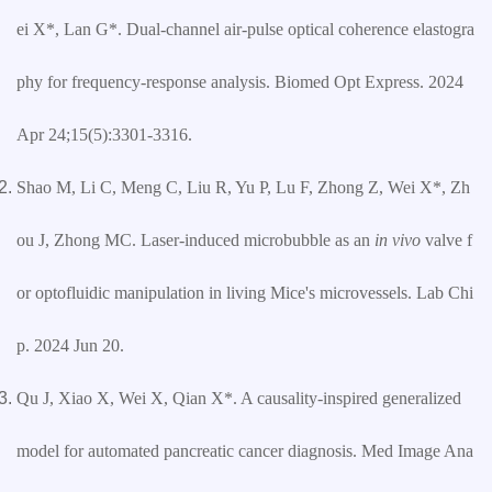
ei X*, Lan G*. Dual-channel air-pulse optical coherence elastogra
phy for frequency-response analysis. Biomed Opt Express. 2024
Apr 24;15(5):3301-3316.
Shao M, Li C, Meng C, Liu R, Yu P, Lu F, Zhong Z, Wei X*, Zh
ou J, Zhong MC. Laser-induced microbubble as an
in vivo
valve f
or optofluidic manipulation in living Mice's microvessels. Lab Chi
p. 2024 Jun 20.
Qu J, Xiao X, Wei X, Qian X*. A causality-inspired generalized
model for automated pancreatic cancer diagnosis. Med Image Ana