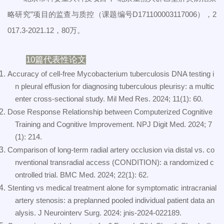
略研究”项目的监查与质控（课题编号D171100003117006），2
017.3-2021.12，80万。
10篇代表性论文
Accuracy of cell-free Mycobacterium tuberculosis DNA testing i
n pleural effusion for diagnosing tuberculous pleurisy: a multic
enter cross-sectional study. Mil Med Res. 2024; 11(1): 60.
Dose Response Relationship between Computerized Cognitive
Training and Cognitive Improvement. NPJ Digit Med. 2024; 7
(1): 214.
Comparison of long-term radial artery occlusion via distal vs. co
nventional transradial access (CONDITION): a randomized c
ontrolled trial. BMC Med. 2024; 22(1): 62.
Stenting vs medical treatment alone for symptomatic intracranial
artery stenosis: a preplanned pooled individual patient data an
alysis. J Neurointerv Surg. 2024: jnis-2024-022189.