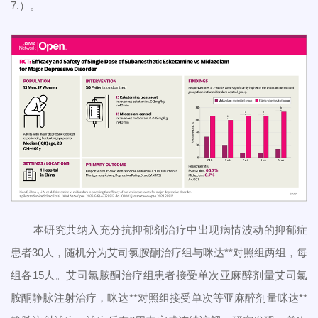
7.）。
本研究共纳入充分抗抑郁剂治疗中出现病情波动的抑郁症
患者30人，随机分为艾司氯胺酮治疗组与咪达**对照组两组，每
组各15人。艾司氯胺酮治疗组患者接受单次亚麻醉剂量艾司氯
胺酮静脉注射治疗，咪达**对照组接受单次等亚麻醉剂量咪达**