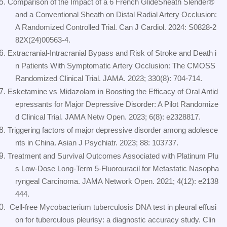
Comparison of the Impact of a 6 French GlideSheath Slender®
and a Conventional Sheath on Distal Radial Artery Occlusion:
A Randomized Controlled Trial. Can J Cardiol. 2024: S0828-2
82X(24)00563-4.
Extracranial-Intracranial Bypass and Risk of Stroke and Death i
n Patients With Symptomatic Artery Occlusion: The CMOSS
Randomized Clinical Trial. JAMA. 2023; 330(8): 704-714.
Esketamine vs Midazolam in Boosting the Efficacy of Oral Antid
epressants for Major Depressive Disorder: A Pilot Randomize
d Clinical Trial. JAMA Netw Open. 2023; 6(8): e2328817.
Triggering factors of major depressive disorder among adolesce
nts in China. Asian J Psychiatr. 2023; 88: 103737.
Treatment and Survival Outcomes Associated with Platinum Plu
s Low-Dose Long-Term 5-Fluorouracil for Metastatic Nasopha
ryngeal Carcinoma. JAMA Network Open. 2021; 4(12): e2138
444.
Cell-free Mycobacterium tuberculosis DNA test in pleural effusi
on for tuberculous pleurisy: a diagnostic accuracy study. Clin