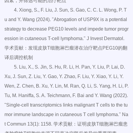
因素，并筛选可能的治疗靶点
4. Xiong, S., F. Liu, J. Sun, S. Gao, C. C. L. Wong, P. T
u and Y. Wang (2024). "Abrogation of USP9X is a potential
strategy to decrease PEG10 levels and impede tumor progr
ession in cutaneous T-cell lymphoma." J Invest Dermatol.
学术贡献：发现皮肤T细胞淋巴瘤潜在治疗靶点PEG10的翻
译后调控机制
5. Liu, X., S. Jin, S. Hu, R. Li, H. Pan, Y. Liu, P. Lai, D.
Xu, J. Sun, Z. Liu, Y. Gao, Y. Zhao, F. Liu, Y. Xiao, Y. Li, Y.
Wen, Z. Chen, B. Xu, Y. Lin, M. Ran, Q. Li, S. Yang, H. Li, P.
Tu, M. Haniffa, S. A. Teichmann, F. Bai and Y. Wang (2022).
"Single-cell transcriptomics links malignant T cells to the tu
mor immune landscape in cutaneous T cell lymphoma." Na
t Commun 13(1): 1158. 学术贡献：证明皮肤T细胞淋巴瘤患