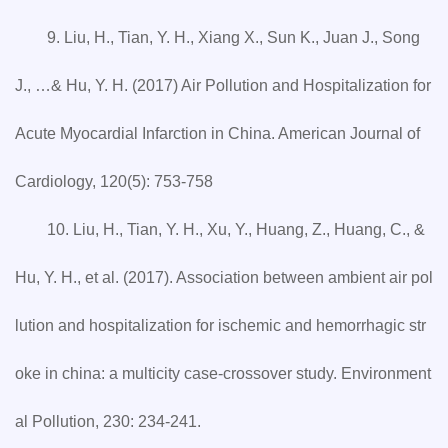
9. Liu, H., Tian, Y. H., Xiang X., Sun K., Juan J., Song
J., …& Hu, Y. H. (2017) Air Pollution and Hospitalization for
Acute Myocardial Infarction in China. American Journal of
Cardiology, 120(5): 753-758
10. Liu, H., Tian, Y. H., Xu, Y., Huang, Z., Huang, C., &
Hu, Y. H., et al. (2017). Association between ambient air pol
lution and hospitalization for ischemic and hemorrhagic str
oke in china: a multicity case-crossover study. Environment
al Pollution, 230: 234-241.