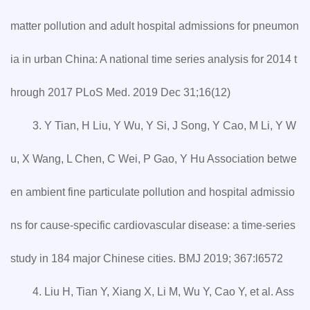
matter pollution and adult hospital admissions for pneumon
ia in urban China: A national time series analysis for 2014 t
hrough 2017 PLoS Med. 2019 Dec 31;16(12)
3. Y Tian, H Liu, Y Wu, Y Si, J Song, Y Cao, M Li, Y W
u, X Wang, L Chen, C Wei, P Gao, Y Hu Association betwe
en ambient fine particulate pollution and hospital admissio
ns for cause-specific cardiovascular disease: a time-series
study in 184 major Chinese cities. BMJ 2019; 367:l6572
4. Liu H, Tian Y, Xiang X, Li M, Wu Y, Cao Y, et al. Ass