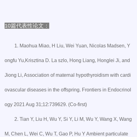
10篇代表性论文：
1. Maohua Miao, H Liu, Wei Yuan, Nicolas Madsen, Y
ongfu Yu,Krisztina D. La szlo, Hong Liang, Honglei Ji, and
Jiong Li, Association of maternal hypothyroidism with cardi
ovascular diseases in the offspring. Frontiers in Endocrinol
ogy 2021 Aug 31;12:739629. (Co-first)
2. Tian Y, Liu H, Wu Y, Si Y, Li M, Wu Y, Wang X, Wang
M, Chen L, Wei C, Wu T, Gao P, Hu Y Ambient particulate