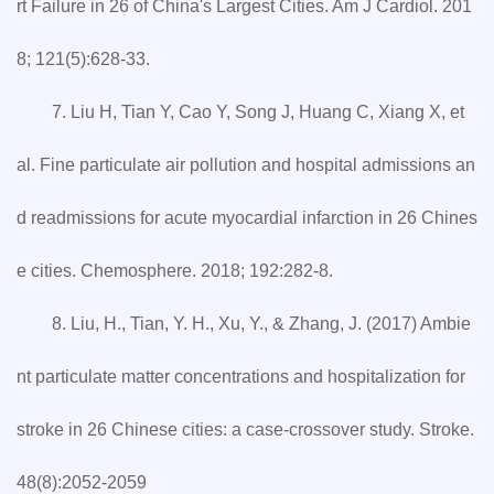
rt Failure in 26 of China's Largest Cities. Am J Cardiol. 201
8; 121(5):628-33.
7. Liu H, Tian Y, Cao Y, Song J, Huang C, Xiang X, et
al. Fine particulate air pollution and hospital admissions an
d readmissions for acute myocardial infarction in 26 Chines
e cities. Chemosphere. 2018; 192:282-8.
8. Liu, H., Tian, Y. H., Xu, Y., & Zhang, J. (2017) Ambie
nt particulate matter concentrations and hospitalization for
stroke in 26 Chinese cities: a case-crossover study. Stroke.
48(8):2052-2059